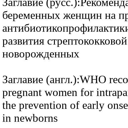
Заглавие (русс.):
Рекоменд
беременных женщин на пр
антибиотикопрофилактики
развития стрептококково
новорожденных
Заглавие (англ.):
WHO recom
pregnant women for intrapar
the prevention of early ons
in newborns