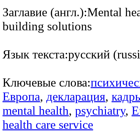
Заглавие (англ.):
Mental hea
building solutions
Язык текста:
русский (russ
Ключевые слова:
психичес
Европа
,
декларация
,
кадр
mental health
,
psychiatry
,
E
health care service