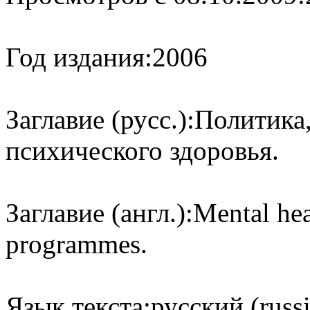
Год издания:
2006
Заглавие (русс.):
Политика,
психического здоровья.
Заглавие (англ.):
Mental hea
programmes.
Язык текста:
русский (russ