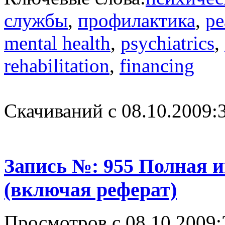
службы
,
профилактика
,
ре
mental health
,
psychiatrics
,
rehabilitation
,
financing
Cкачиваний с 08.10.2009:
Запись №: 955 Полная 
(включая реферат)
Просмотров с 08.10.2009: